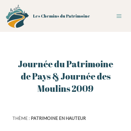
Aller
au
Les Chemins du Patrimoine
contenu
Main
Men
Journée du Patrimoine
de Pays & Journée des
Moulins 2009
THÈME :
PATRIMOINE EN HAUTEUR