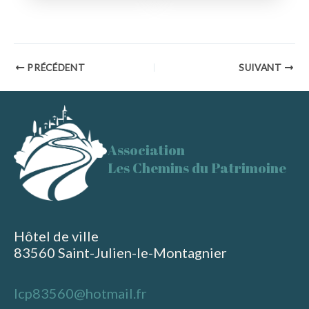
Navigation
PRÉCÉDENT
SUIVANT
des
articles
Association
Les Chemins du Patrimoine
Hôtel de ville
83560 Saint-Julien-le-Montagnier
lcp83560@hotmail.fr