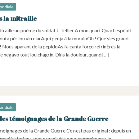
ondiale
 la mitraille
itraille un poème du soldat J. Tellier A mon quart Quart espóuti
outa pèr lou vin clarAqui penja à la muraioOh ! Que siés grand
! Nous aparant de la pepidoAs fa canta forço refrinÈres la
negavo tout lou chagrin. Dins la doulour, quand […]
ondiale
les témoignages de la Grande Guerre
moignages de la Grande Guerre Ce n’est pas original : depuis un
 manifestations sont organisées pour commémorer le