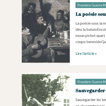
Première Guerre M
La poésie sous
La poésie sous la m
dins la bataioEncul
moun pichot quart 
coupo benesidoQue 
La
Lire l’article »
poésie
sous
la
mitraille
Première Guerre M
Sauvegarder 
Sauvegarder les té
an ,de nombreuses