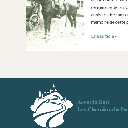
centenaire de la « 
anniversaire sans 
mémoire de cette p
Sauvegarder
Lire l’article »
les
témoignages
de
la
Grande
Guerre
Association
Les Chemins du Pa