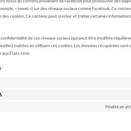
ons inclus du contenu provenant de Facebook pour promouvoir des pages 
ar exemple, « tweet ») sur des réseaux sociaux comme Facebook. Ce conte
des cookies. Ce contenu peut stocker et traiter certaines informations 
de confidentialité de ces réseaux sociaux (qui peut être modifiée régulièrem
nelles) traitées en utilisant ces cookies. Les données récupérées son
e aux États-Unis.
s
A
Finalité en a