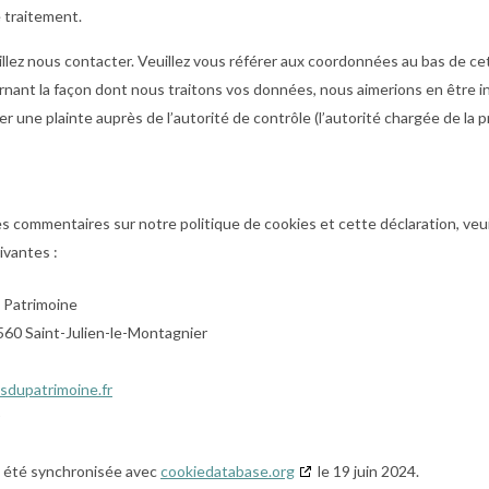
e traitement.
illez nous contacter. Veuillez vous référer aux coordonnées au bas de cet
rnant la façon dont nous traitons vos données, nous aimerions en être i
r une plainte auprès de l’autorité de contrôle (l’autorité chargée de la 
s commentaires sur notre politique de cookies et cette déclaration, veu
ivantes :
 Patrimoine
83560 Saint-Julien-le-Montagnier
sdupatrimoine.fr
a été synchronisée avec
cookiedatabase.org
le 19 juin 2024.