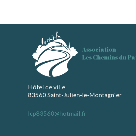
Association
Les Chemins du Pa
Hôtel de ville
83560 Saint-Julien-le-Montagnier
lcp83560@hotmail.fr