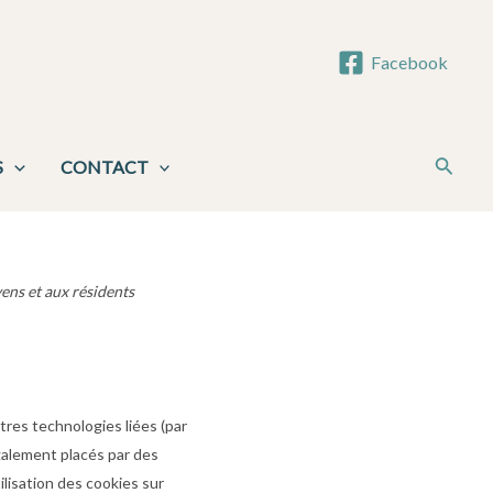
Facebook
Reche
S
CONTACT
yens et aux résidents
autres technologies liées (par
également placés par des
lisation des cookies sur