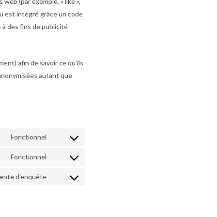
web (par exemple, « like »,
nu est intégré grâce un code
à des fins de publicité
ent) afin de savoir ce qu’ils
t anonymisées autant que
Fonctionnel
Consent
to
Fonctionnel
service
Consent
wordpress
to
ttente d’enquête
service
Consent
google-
to
recaptcha
service
divers