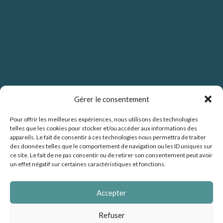
Gérer le consentement
Pour offrir les meilleures expériences, nous utilisons des technologies
telles que les cookies pour stocker et/ou accéder aux informations des
Politique de confidentialité
appareils. Le fait de consentir à ces technologies nous permettra de traiter
des données telles que le comportement de navigation ou les ID uniques sur
ce site. Le fait de ne pas consentir ou de retirer son consentement peut avoir
un effet négatif sur certaines caractéristiques et fonctions.
Politique de cookies (UE)
Accepter
Mentions légales
Refuser