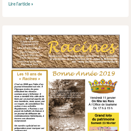
Numéro
Lire l’article »
40