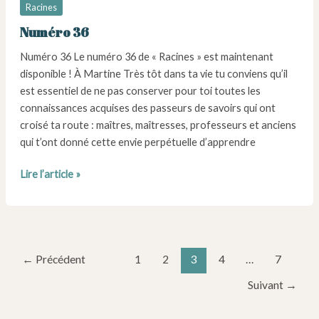
Racines
Numéro 36
Numéro 36 Le numéro 36 de « Racines » est maintenant
disponible ! À Martine Très tôt dans ta vie tu conviens qu’il
est essentiel de ne pas conserver pour toi toutes les
connaissances acquises des passeurs de savoirs qui ont
croisé ta route : maîtres, maîtresses, professeurs et anciens
qui t’ont donné cette envie perpétuelle d’apprendre
Numéro
Lire l’article »
36
Pagination
←
Précédent
1
2
3
4
…
7
d’article
Suivant
→