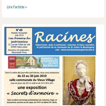
Numéro
Lire l’article »
41