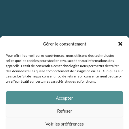
Gérer le consentement
Pour offrir les meilleures expériences, nous utilisons des technologies
telles que les cookies pour stocker et/ou accéder aux informations des
Politique de confidentialité
appareils. Le fait de consentir à ces technologies nous permettra de traiter
des données telles que le comportement de navigation ou les ID uniques sur
ce site. Le fait de ne pas consentir ou de retirer son consentement peut avoir
un effet négatif sur certaines caractéristiques et fonctions.
Politique de cookies (UE)
Accepter
Mentions légales
Refuser
Voir les préférences
Les Chemins du Patrimoine - Tous droits réservés © 2024 |
Réalisé