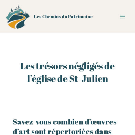
Aller
au
Les Chemins du Patrimoine
contenu
Main
Men
Les trésors négligés de
l’église de St-Julien
Savez-vous combien d’œuvres
d’art sont répertoriées dans