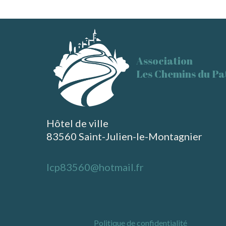
Association
Les Chemins du Pa
Hôtel de ville
83560 Saint-Julien-le-Montagnier
lcp83560@hotmail.fr
Politique de confidentialité