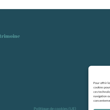
trimoine
Pour offrir 
cookies pour
ces technolo
navigation ou
consentement
Politique de cookies (UE)