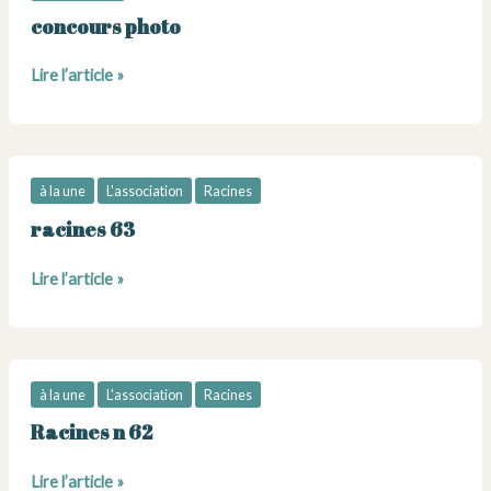
concours photo
concours
Lire l’article »
photo
à la une
L'association
Racines
racines 63
racines
Lire l’article »
63
à la une
L'association
Racines
Racines n 62
Racines
Lire l’article »