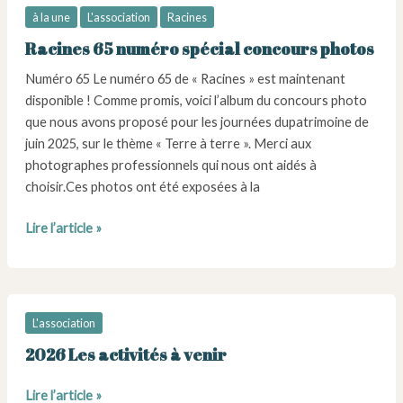
à la une
L'association
Racines
Racines 65 numéro spécial concours photos
Numéro 65 Le numéro 65 de « Racines » est maintenant
disponible ! Comme promis, voici l’album du concours photo
que nous avons proposé pour les journées dupatrimoine de
juin 2025, sur le thème « Terre à terre ». Merci aux
photographes professionnels qui nous ont aidés à
choisir.Ces photos ont été exposées à la
Racines
Lire l’article »
65
numéro
spécial
concours
L'association
photos
2026 Les activités à venir
2026
Lire l’article »