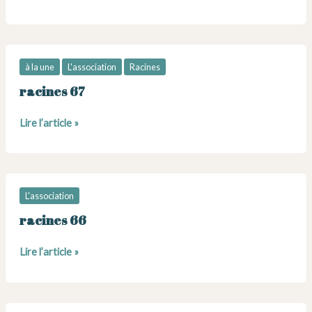
Artistes
20
juin
2026
à la une
L'association
Racines
racines 67
racines
Lire l’article »
67
L'association
racines 66
racines
Lire l’article »
66