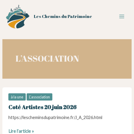
Aller
au
Les Chemins du Patrimoine
contenu
Main
Men
L’ASSOCIATION
à la une
L'association
Coté Artistes 20 juin 2026
https://lescheminsdupatrimoine.fr/J_A_2026.html
Coté
Lire l’article »