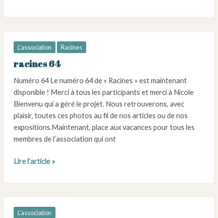
Les
activités
à
venir
L'association
Racines
racines 64
Numéro 64 Le numéro 64 de « Racines » est maintenant
disponible ! Merci à tous les participants et merci à Nicole
Bienvenu qui a géré le projet. Nous retrouverons, avec
plaisir, toutes ces photos au fil de nos articles ou de nos
expositions.Maintenant, place aux vacances pour tous les
membres de l’association qui ont
racines
Lire l’article »
64
L'association