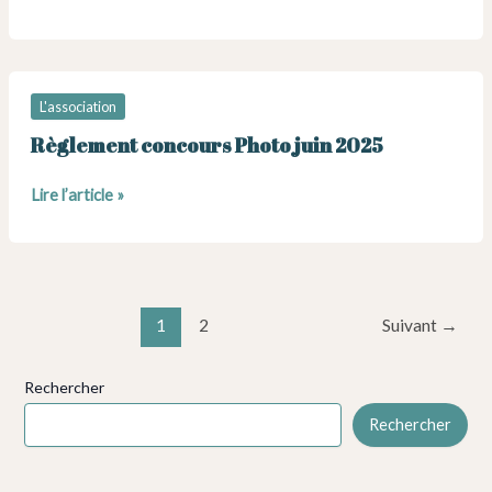
n
62
L'association
Règlement concours Photo juin 2025
Règlement
Lire l’article »
concours
Photo
juin
2025
Pagination
1
2
Suivant
→
d’article
Rechercher
Rechercher